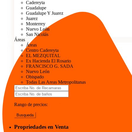
Cadereyta
Guadalupe
Guadalupe Y Juarez
Juarez
Monterrey
Nuevo León
San Nicolás
Áreas
Áreas
Centro Cadereyta
EL MEZQUITAL
Ex Hacienda El Rosario
FRANCISCO G. SADA
Nuevo León
Obispado
Todas Las Areas Metropolitanas
Rango de precios:
$ 0 a $ 10,500,000
Busqueda
Propriedades en Venta