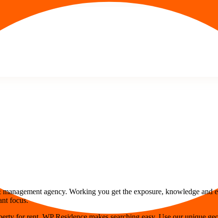
gs & management agency. Working you get the exposure, knowledge and ex
ant focus.
perty for rent, WP Residence makes searching easy. Use our unique geol