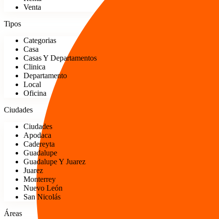
Venta
Tipos
Categorias
Casa
Casas Y Departamentos
Clinica
Departamento
Local
Oficina
Ciudades
Ciudades
Apodaca
Cadereyta
Guadalupe
Guadalupe Y Juarez
Juarez
Monterrey
Nuevo León
San Nicolás
Áreas