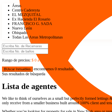
Áreas
Centro Cadereyta
EL MEZQUITAL
Ex Hacienda El Rosario
FRANCISCO G. SADA
Nuevo León
Obispado
Todas Las Areas Metropolitanas
Rango de precios:
$ 0 a $ 10,500,000
encontramos
0
resultados
BUscar Inmuebles
Sus resultados de búsqueda
Lista de agentes
We like to think of ourselves as a small but perfectly formed lettin
only receive from a smaller business built around 100% client and ten
Whether you’re looking for property for sale in New York area or pro