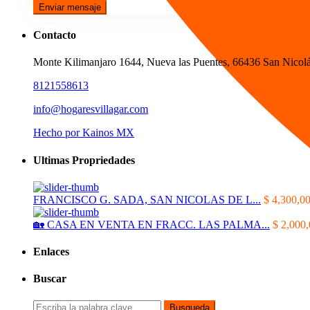
Enviar mensaje
Contacto
Monte Kilimanjaro 1644, Nueva las Puentes, 66436 San Nicolá
8121558613
info@hogaresvillagar.com
Hecho por Kainos MX
Ultimas Propriedades
FRANCISCO G. SADA, SAN NICOLAS DE L...
$ 4,300,0
🏡 CASA EN VENTA EN FRACC. LAS PALMA...
$ 2,000
Enlaces
Buscar
Busqueda