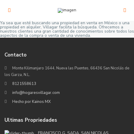
Ya sea que esté buscando una propiedad en venta en México o una
propiedad en alquiler, Villagar facilita la búsqueda. Ofrecemos a
nuestros clientes una gran cantidad de conocimientos sobre todos los
aspectos de la compra o venta de una vivienda.
Contacto
Monte Kilimanjaro 1644, Nueva las Puentes, 66436 San Nicolás de
los Garza, N.L.
8121558613
info@hogaresvillagar.com
Hecho por Kainos MX
Ultimas Propriedades
FRANCISCO G. SADA, SAN NICOLAS